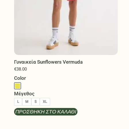
του
προϊόντος
Γυναικεία Sunflowers Vermuda
€
38.00
Color
Μέγεθος
L
M
S
XL
ΠΡΟΣΘΉΚΗ ΣΤΟ ΚΑΛΆΘΙ