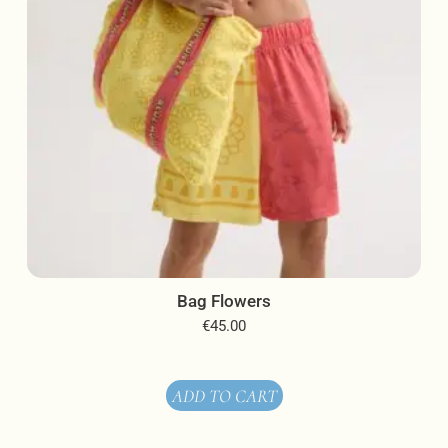
product
page
Bag Flowers
€
45.00
ADD TO CART