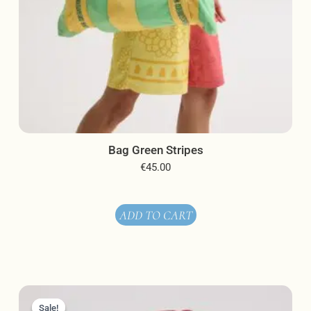
Bag Green Stripes
€
45.00
ADD TO CART
Original
Current
price
price
Sale!
Sale!