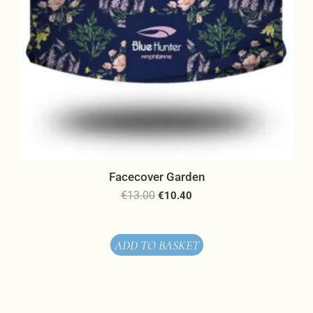
Facecover Garden
€
13.00
€
10.40
ADD TO BASKET