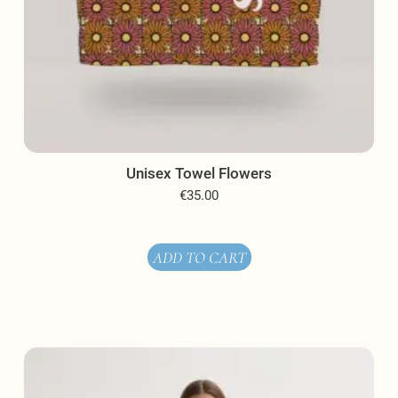
Unisex Towel Flowers
€
35.00
ADD TO CART
This
product