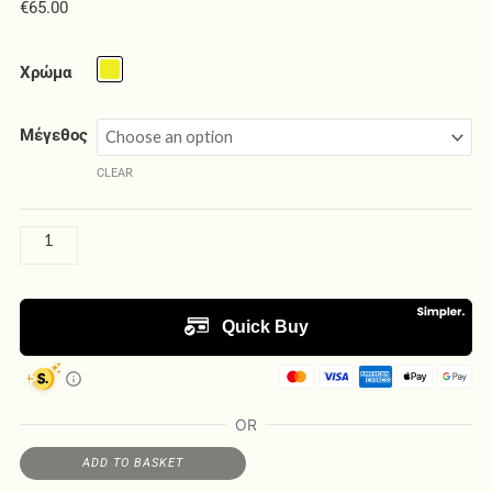
€
65.00
Unisex
Poncho
Χρώμα
Sunflower
quantity
Μέγεθος
CLEAR
ADD TO BASKET