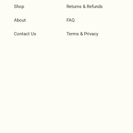
Shop
Returns & Refunds
About
FAQ
Contact Us
Terms & Privacy
Social
Instagram
Facebook
TikTok
Join Our Community
Subscribe and be the first to know about new products,
special offers, and more.