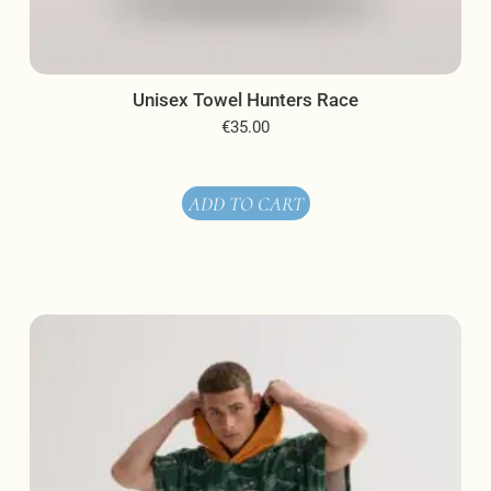
Unisex Towel Hunters Race
€
35.00
ADD TO CART
This
product
has
multiple
variants.
The