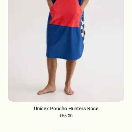
chosen
on
the
product
page
Unisex Poncho Hunters Race
€
65.00