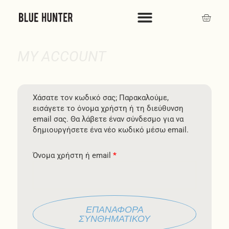
Μετάβαση
Cart
στο
περιεχόμενο
MY ACCOUNT
Χάσατε τον κωδικό σας; Παρακαλούμε,
εισάγετε το όνομα χρήστη ή τη διεύθυνση
email σας. Θα λάβετε έναν σύνδεσμο για να
δημιουργήσετε ένα νέο κωδικό μέσω email.
Όνομα χρήστη ή email
*
ΕΠΑΝΑΦΟΡΆ
ΣΥΝΘΗΜΑΤΙΚΟΎ