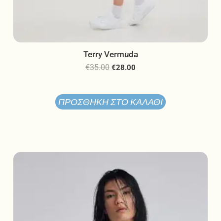
Terry Vermuda
€
35.00
€
28.00
ΠΡΟΣΘΉΚΗ ΣΤΟ ΚΑΛΆΘΙ
Αυτό
το
προϊόν
έχει
πολλαπλές