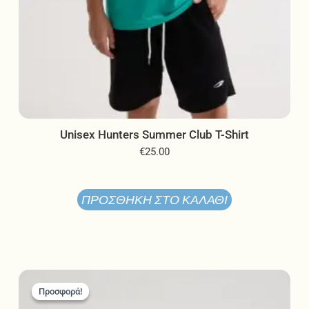
Unisex Hunters Summer Club T-Shirt
€
25.00
ΠΡΟΣΘΉΚΗ ΣΤΟ ΚΑΛΆΘΙ
Original
Η
Αυτό
price
τρέχουσα
Προσφορά!
Προσφορά!
το
was:
τιμή