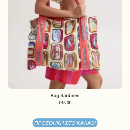
στη
σελίδα
του
προϊόντος
Bag Sardines
€
45.00
ΠΡΟΣΘΉΚΗ ΣΤΟ ΚΑΛΆΘΙ