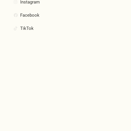
Instagram
Facebook
TikTok
Join Our Community
Subscribe and be the first to know about new products,
special offers, and more.
Email
SUBSCRIBE
Blue Hunter 2025, All Rights Reserved