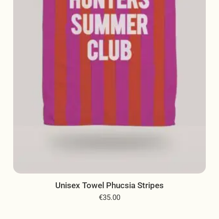
να
επιλεγούν
στη
σελίδα
του
προϊόντος
Unisex Towel Phucsia Stripes
€
35.00