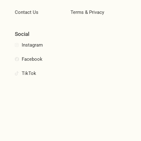
Contact Us
Terms & Privacy
Social
Instagram
Facebook
TikTok
Join Our Community
Subscribe and be the first to know about new products,
special offers, and more.
Email