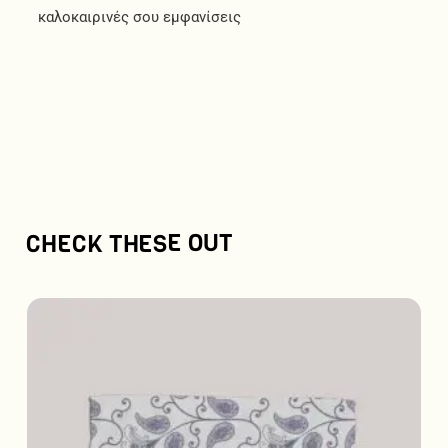
καλοκαιρινές σου εμφανίσεις
CHECK THESE OUT
Αυτό
το
προϊόν
έχει
πολλαπλές
παραλλαγές.