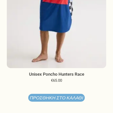
σελίδα
του
προϊόντος
Unisex Poncho Hunters Race
€
65.00
ΠΡΟΣΘΉΚΗ ΣΤΟ ΚΑΛΆΘΙ