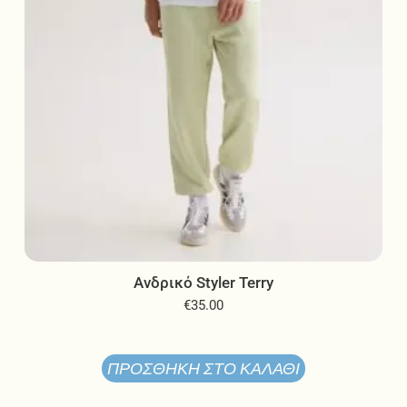
στη
σελίδα
του
προϊόντος
Ανδρικό Styler Terry
€
35.00
ΠΡΟΣΘΉΚΗ ΣΤΟ ΚΑΛΆΘΙ