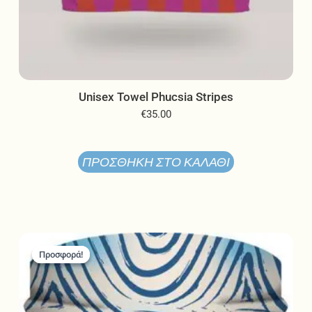
Unisex Towel Phucsia Stripes
€
35.00
ΠΡΟΣΘΉΚΗ ΣΤΟ ΚΑΛΆΘΙ
Original
Η
price
τρέχουσα
Προσφορά!
Προσφορά!
was:
τιμή
€13.00.
είναι:
€10.40.