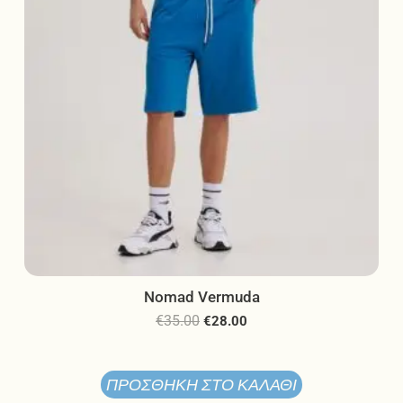
στη
σελίδα
του
προϊόντος
Nomad Vermuda
€
35.00
€
28.00
ΠΡΟΣΘΉΚΗ ΣΤΟ ΚΑΛΆΘΙ