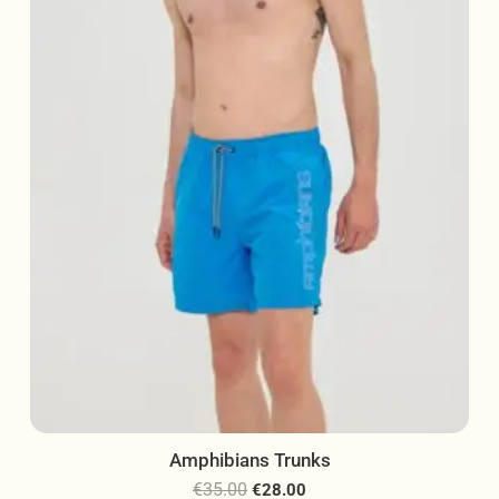
μπορούν
να
επιλεγούν
στη
σελίδα
του
προϊόντος
Amphibians Trunks
€
35.00
€
28.00