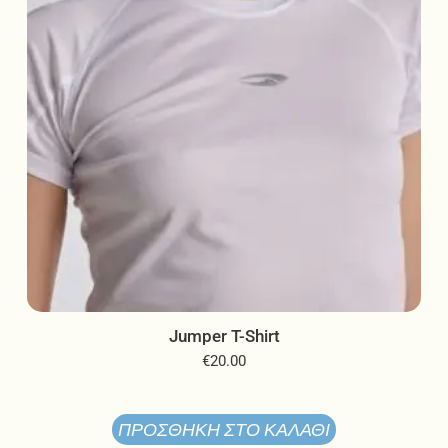
επιλεγούν
στη
σελίδα
του
προϊόντος
Jumper T-Shirt
€
20.00
ΠΡΟΣΘΉΚΗ ΣΤΟ ΚΑΛΆΘΙ