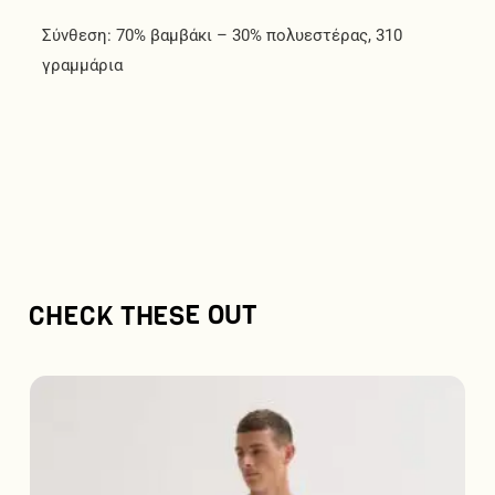
Σύνθεση: 70% βαμβάκι – 30% πολυεστέρας, 310
γραμμάρια
CHECK THESE OUT
Αυτό
το
προϊόν
έχει