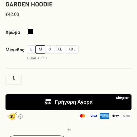
GARDEN HOODIE
€
42.00
Garden
Hoodie
Χρώμα
ποσότητα
Μέγεθος
L
M
S
XL
XXL
ΕΚΚΑΘΆΡΙΣΗ