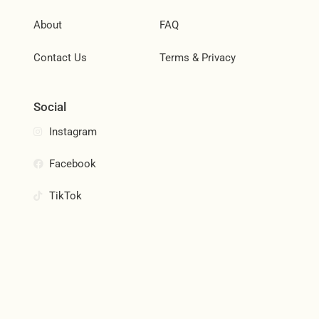
About
FAQ
Contact Us
Terms & Privacy
Social
Instagram
Facebook
TikTok
Join Our Community
Subscribe and be the first to know about new products,
special offers, and more.