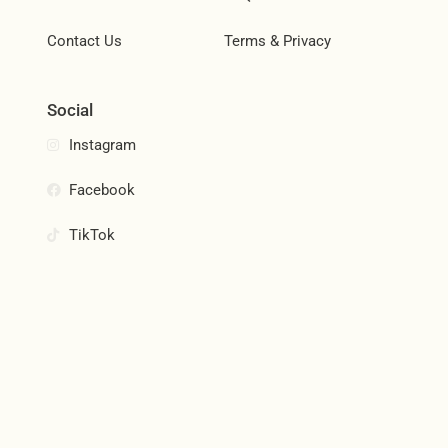
Contact Us
Terms & Privacy
Social
Instagram
Facebook
TikTok
Join Our Community
Subscribe and be the first to know about new products,
special offers, and more.
Email