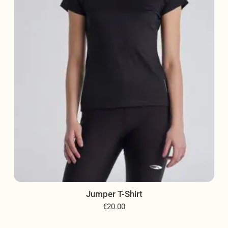
να
επιλεγούν
στη
σελίδα
του
προϊόντος
Jumper T-Shirt
€
20.00