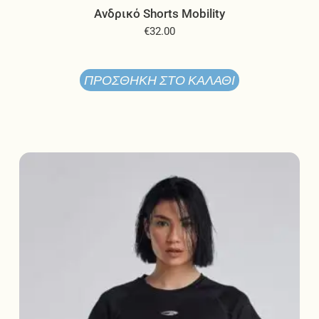
Ανδρικό Shorts Mobility
€
32.00
ΠΡΟΣΘΉΚΗ ΣΤΟ ΚΑΛΆΘΙ
Αυτό
το
προϊόν
έχει
πολλαπλές
παραλλαγές.
Οι
επιλογές
μπορούν