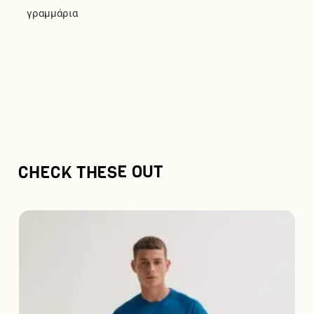
γραμμάρια
CHECK THESE OUT
Αυτό
το
προϊόν
έχει
πολλαπλές
παραλλαγές.