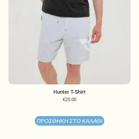
σελίδα
του
προϊόντος
Hunter T-Shirt
€
25.00
ΠΡΟΣΘΉΚΗ ΣΤΟ ΚΑΛΆΘΙ