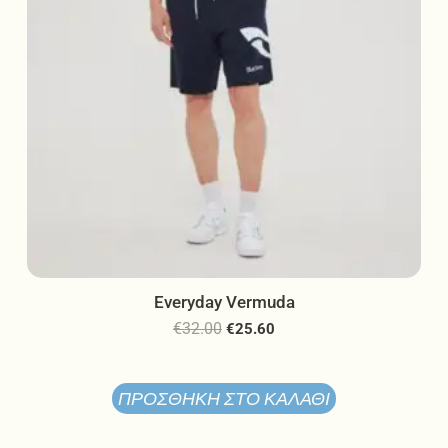
σελίδα
του
προϊόντος
Everyday Vermuda
€
32.00
€
25.60
ΠΡΟΣΘΉΚΗ ΣΤΟ ΚΑΛΆΘΙ