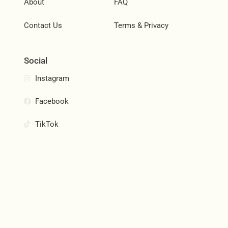
About
FAQ
Contact Us
Terms & Privacy
Social
Instagram
Facebook
TikTok
Join Our Community
Subscribe and be the first to know about new products,
special offers, and more.
Email