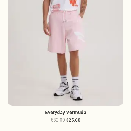
να
επιλεγούν
στη
σελίδα
του
προϊόντος
Everyday Vermuda
€
32.00
€
25.60