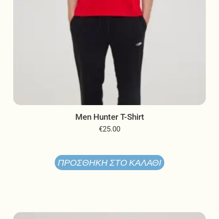
προϊόντος
Men Hunter T-Shirt
€
25.00
ΠΡΟΣΘΉΚΗ ΣΤΟ ΚΑΛΆΘΙ
Original
Η
Αυτό