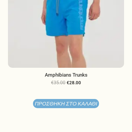
του
προϊόντος
Amphibians Trunks
€
35.00
€
28.00
ΠΡΟΣΘΉΚΗ ΣΤΟ ΚΑΛΆΘΙ