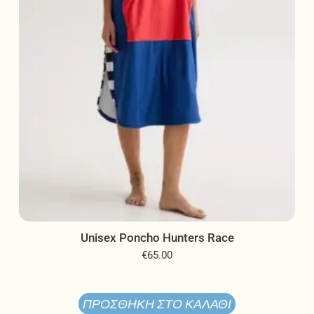
επιλεγούν
στη
σελίδα
του
προϊόντος
Unisex Poncho Hunters Race
€
65.00
ΠΡΟΣΘΉΚΗ ΣΤΟ ΚΑΛΆΘΙ