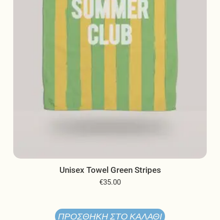
επιλεγούν
στη
σελίδα
του
προϊόντος
Unisex Towel Green Stripes
€
35.00
ΠΡΟΣΘΉΚΗ ΣΤΟ ΚΑΛΆΘΙ