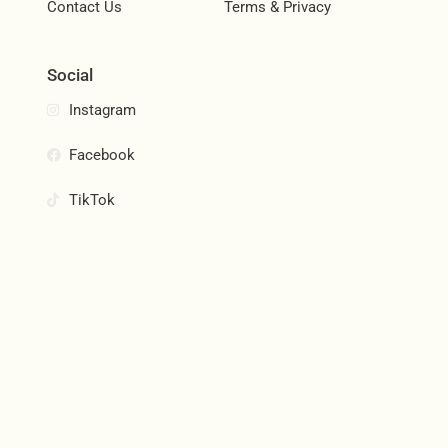
Contact Us
Terms & Privacy
Social
Instagram
Facebook
TikTok
Join Our Community
Subscribe and be the first to know about new products,
special offers, and more.
Email