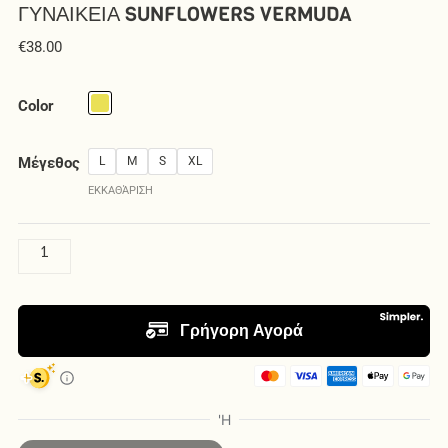
ΓΥΝΑΙΚΕΊΑ SUNFLOWERS VERMUDA
€
38.00
Γυναικεία
Sunflowers
Color
Vermuda
ποσότητα
Μέγεθος
L
M
S
XL
ΕΚΚΑΘΆΡΙΣΗ