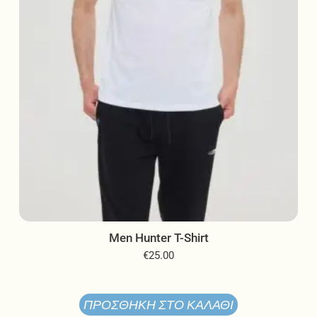
επιλεγούν
στη
σελίδα
του
προϊόντος
Men Hunter T-Shirt
€
25.00
ΠΡΟΣΘΉΚΗ ΣΤΟ ΚΑΛΆΘΙ