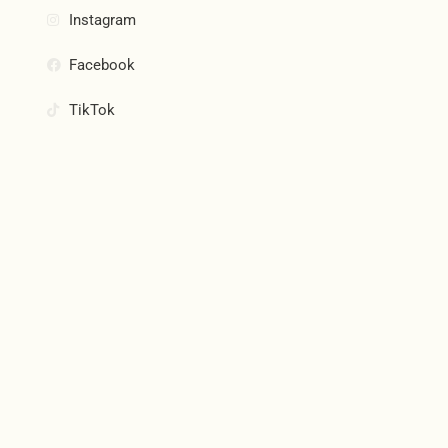
Instagram
Facebook
TikTok
Join Our Community
Subscribe and be the first to know about new products,
special offers, and more.
Email
SUBSCRIBE