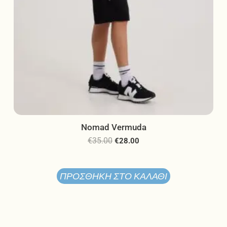
προϊόντος
Nomad Vermuda
€
35.00
€
28.00
ΠΡΟΣΘΉΚΗ ΣΤΟ ΚΑΛΆΘΙ