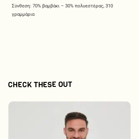
Σύνθεση: 70% βαμβάκι – 30% πολυεστέρας, 310
γραμμάρια
CHECK THESE OUT
Αυτό
το
προϊόν
έχει
πολλαπλές