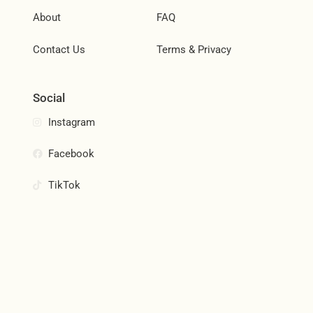
About
FAQ
Contact Us
Terms & Privacy
Social
Instagram
Facebook
TikTok
Join Our Community
Subscribe and be the first to know about new products,
special offers, and more.
Email