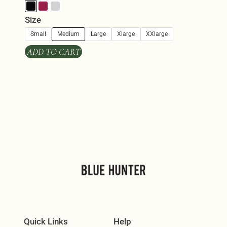
Size
Small
Medium
Large
Xlarge
XXlarge
ADD TO CART
Quick Links
Help