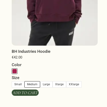
του
προϊόντος
ΒΗ Industries Hoodie
€
42.00
Color
Size
Small
Medium
Large
Xlarge
XXlarge
ADD TO CART