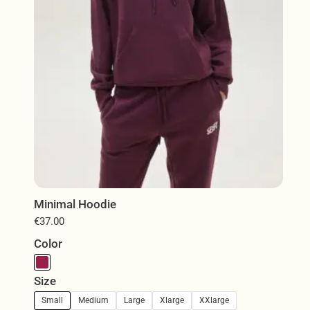
επιλεγούν
στη
σελίδα
του
προϊόντος
Minimal Hoodie
€
37.00
Color
Size
Small
Medium
Large
Xlarge
XXlarge