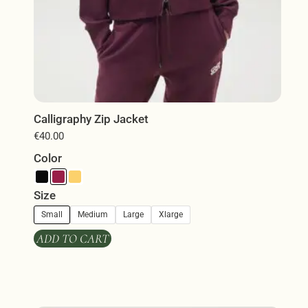
προϊόντος
Calligraphy Zip Jacket
€
40.00
Color
Size
Small
Medium
Large
Xlarge
ADD TO CART