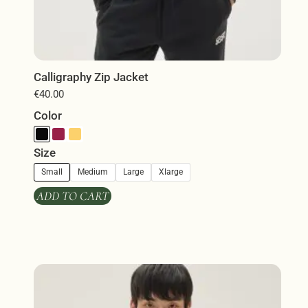
Calligraphy Zip Jacket
€
40.00
Color
Size
Small
Medium
Large
Xlarge
ADD TO CART
Αυτό
το