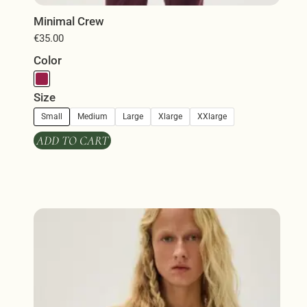
Minimal Crew
€
35.00
Color
Size
Small
Medium
Large
Xlarge
XXlarge
ADD TO CART
Αυτό
το
προϊόν
έχει
πολλαπλές