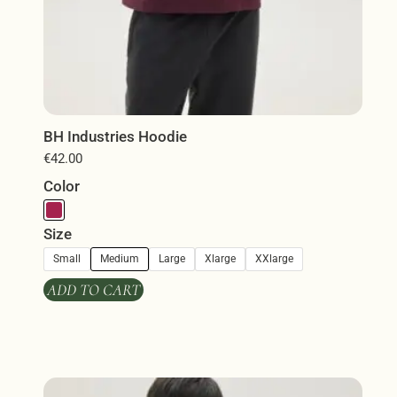
ΒΗ Industries Hoodie
€
42.00
Color
Size
Small
Medium
Large
Xlarge
XXlarge
ADD TO CART
Αυτό