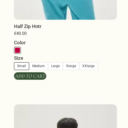
Half Zip Hntr
€
40.00
Color
Size
Small
Medium
Large
Xlarge
XXlarge
ADD TO CART
Αυτό
το
προϊόν