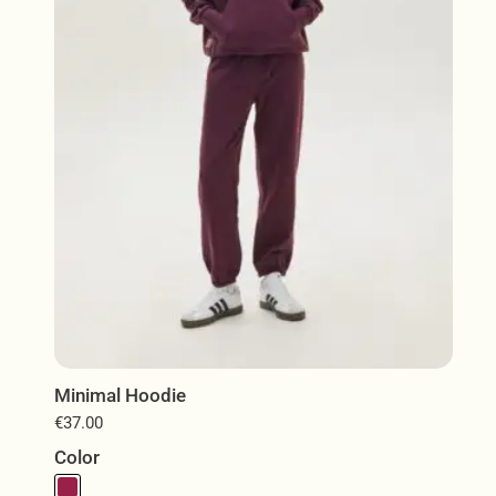
μπορούν
να
επιλεγούν
στη
σελίδα
του
προϊόντος
Minimal Hoodie
€
37.00
Color