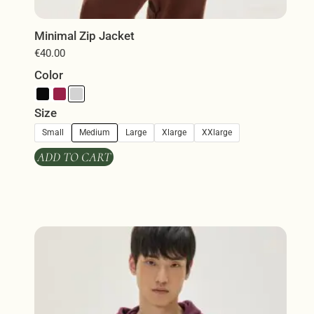
Minimal Zip Jacket
€
40.00
Color
Size
Small
Medium
Large
Xlarge
XXlarge
ADD TO CART
Αυτό
το
προϊόν
έχει
πολλαπλές