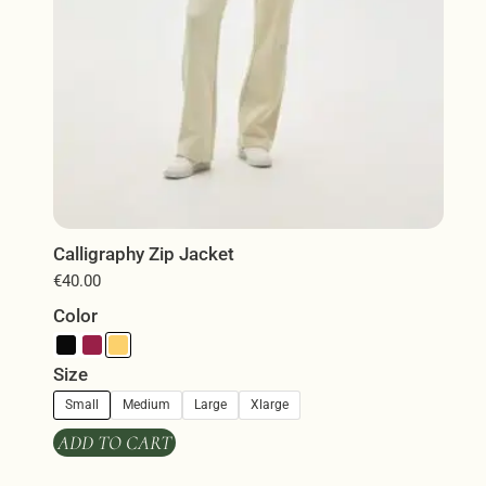
σελίδα
του
προϊόντος
Calligraphy Zip Jacket
€
40.00
Color
Size
Small
Medium
Large
Xlarge
ADD TO CART