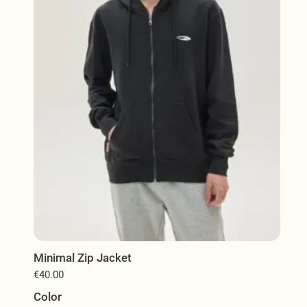
επιλογές
μπορούν
να
επιλεγούν
στη
σελίδα
του
προϊόντος
Minimal Zip Jacket
€
40.00
Color