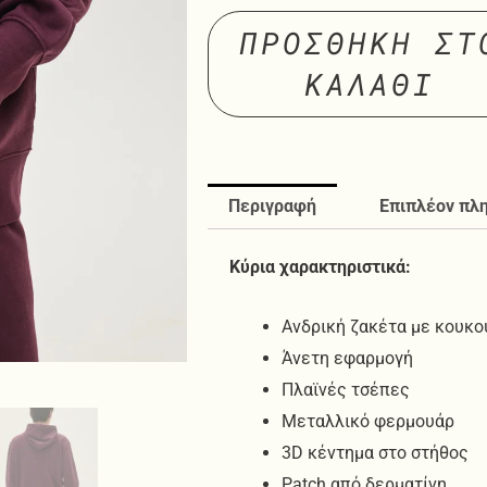
ΠΡΟΣΘΉΚΗ ΣΤ
ΚΑΛΆΘΙ
Περιγραφή
Επιπλέον πλ
Κύρια χαρακτηριστικά:
Ανδρική ζακέτα με κουκο
Άνετη εφαρμογή
Πλαϊνές τσέπες
Μεταλλικό φερμουάρ
3D κέντημα στο στήθος
Patch από δερματίνη