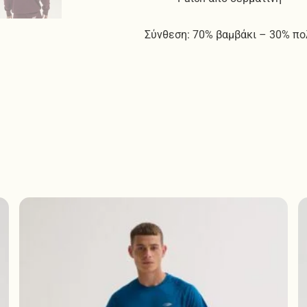
Σύνθεση: 70% βαμβάκι – 30% πο
Αυτό
το
προϊόν
έχει
πολλαπλές
παραλλαγές.