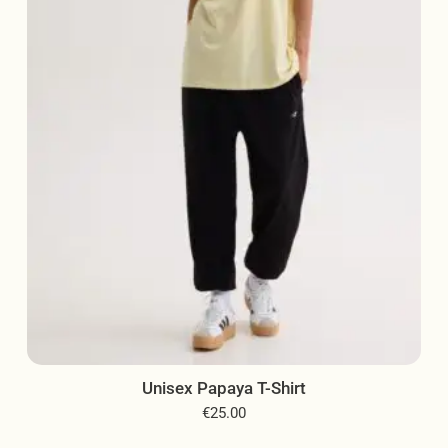
μπορούν
να
επιλεγούν
στη
σελίδα
του
προϊόντος
Unisex Papaya T-Shirt
€
25.00