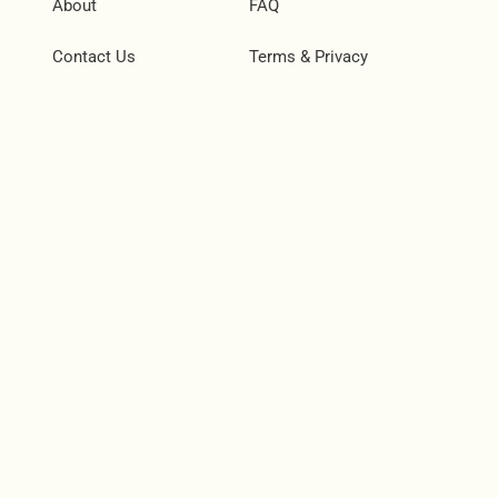
About
FAQ
Contact Us
Terms & Privacy
Social
Instagram
Facebook
TikTok
Join Our Community
Subscribe and be the first to know about new products,
special offers, and more.
Email