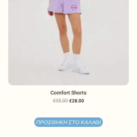
σελίδα
του
προϊόντος
Comfort Shorts
€
35.00
€
28.00
ΠΡΟΣΘΉΚΗ ΣΤΟ ΚΑΛΆΘΙ