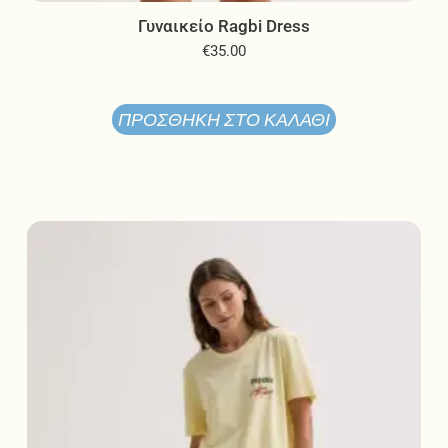
Γυναικείο Ragbi Dress
€
35.00
ΠΡΟΣΘΉΚΗ ΣΤΟ ΚΑΛΆΘΙ
Αυτό
το
προϊόν
έχει
πολλαπλές
παραλλαγές.
Οι
επιλογές