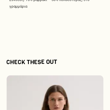
γραμμάρια
CHECK THESE OUT
Αυτό
το
προϊόν
έχει
πολλαπλές